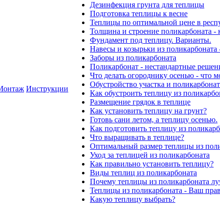
Дезинфекция грунта для теплицы
Подготовка теплицы к весне
Теплицы по оптимальной цене в респ
Толщина и строение поликарбоната - 
Фундамент под теплицу. Варианты.
Навесы и козырьки из поликарбоната -
Заборы из поликарбоната
Поликарбонат - нестандартные решен
Что делать огороднику осенью - что 
Обустройство участка и поликарбонат
Монтаж
Инструкции
Как обустроить теплицу из поликарбо
Размещение грядок в теплице
Как установить теплицу на грунт?
Готовь сани летом, а теплицу осенью.
Как подготовить теплицу из поликарб
Что выращивать в теплице?
Оптимальный размер теплицы из пол
Уход за теплицей из поликарбоната
Как правильно установить теплицу?
Виды теплиц из поликарбоната
Почему теплицы из поликарбоната л
Теплицы из поликарбоната - Ваш пра
Какую теплицу выбрать?