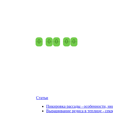
0
0
0
0
0
0
0
0
0
0
Статьи
Пикировка рассады - особенности, н
Выращивание редиса в теплице - сек