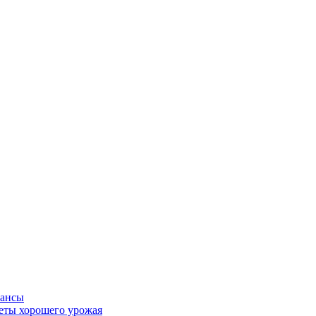
юансы
реты хорошего урожая