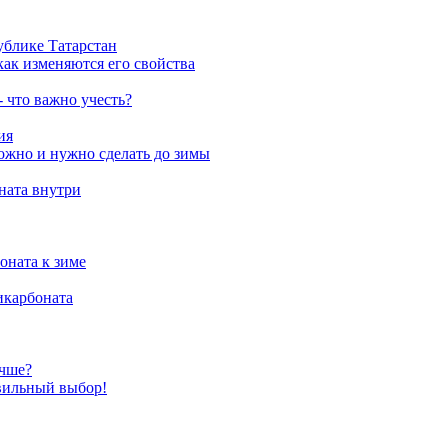
ублике Татарстан
как изменяются его свойства
 что важно учесть?
ия
можно и нужно сделать до зимы
ната внутри
оната к зиме
икарбоната
учше?
вильный выбор!