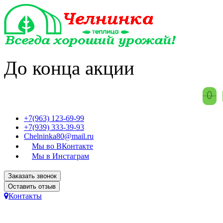
До конца акции
0
0
+7(963) 123-69-99
+7(939) 333-39-93
Chelninka80@mail.ru
Мы во ВКонтакте
Мы в Инстаграм
Заказать звонок
Оставить отзыв
Контакты